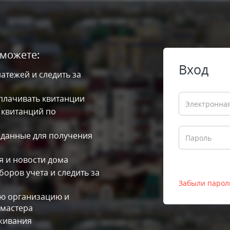
сможете:
Вход
атежей и следить за
плачивать квитанции
 квитанций по
 данные для получения
 и новости дома
оров учета и следить за
Забыли парол
ю организацию и
 мастера
живания